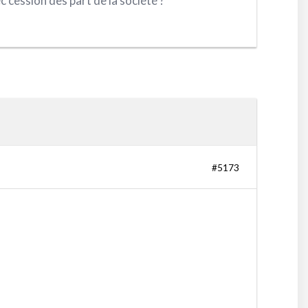
ec cession des part de la société ?
#5173