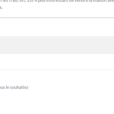
t les frais, etc. Est-il plus intéressant de vendre la maison av
s.
ous le souhaitez