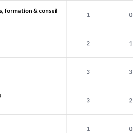
, formation & conseil
1
0
2
1
3
3
é
3
2
1
0