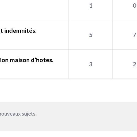
1
0
t indemnités.
5
7
ion maison d’hotes.
3
2
nouveaux sujets.