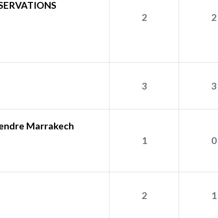
SERVATIONS
2
2
3
3
 vendre Marrakech
1
0
2
1