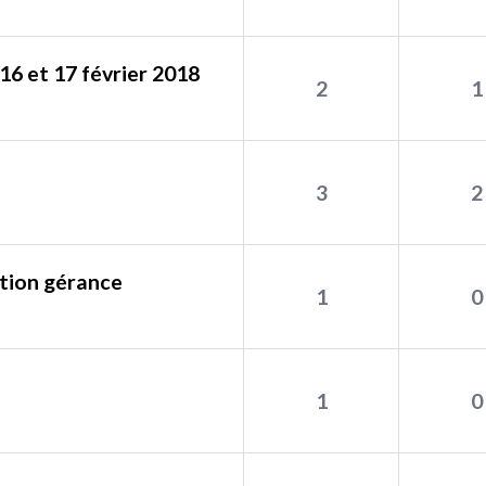
16 et 17 février 2018
2
1
3
2
ation gérance
1
0
1
0