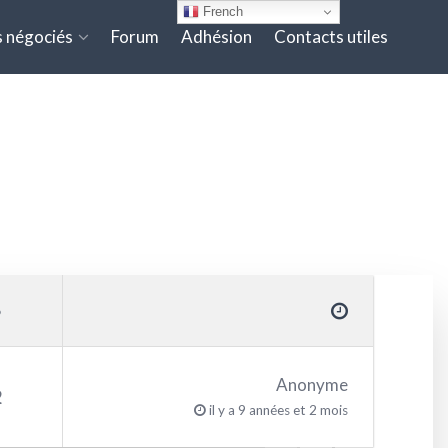
French
 négociés
Forum
Adhésion
Contacts utiles
Anonyme
2
il y a 9 années et 2 mois