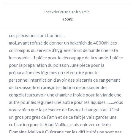
15 février 2018 à 16 h 53 min
#6092
ces précisions sont bonnes…
moi..ayant refusé de donner un bakchich de 4000dh ,ces
corrompus du service d’hygiène m’ont demandé une liste
incroyable…1 pièce pour le découpage de la viande,1 pièce
pour la préparation du poisson , une pièce pour la
préparation des légumes,un réfectoire pour le
personnel,interdiction d’avoir des placards de rangement
de la vaisselle en bois,interdiction de posséder des
congélateurs,avoir une chambre froide pour la viande,une
autre pour les légumes,une autre pour les liquides …….vous
voyez bien que la présence de l’avocat change tout .C’est
un gros progrès de l’amh et de ce fait je vais garder une
cotisation pour le Riad Malika , mais enlever celle du
Domaine Malika à Ouirgane car les difficultés ne sont pas