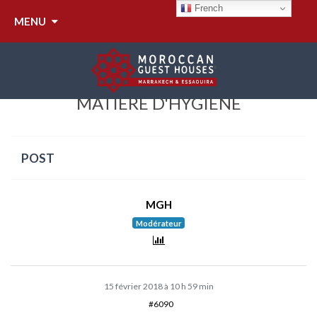
French
MENU
QUELQUES RÈGLES À SUIVRE EN
MATIÈRE D'HYGIÈNE
POST
MGH
Modérateur
15 février 2018 à 10 h 59 min
#6090