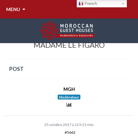
French
MENU
EVASION À MARRAKECH PAR
MADAME LE FIGARO
POST
MGH
Modérateur
25 octobre 2017 à 12 h 21 min
#5662