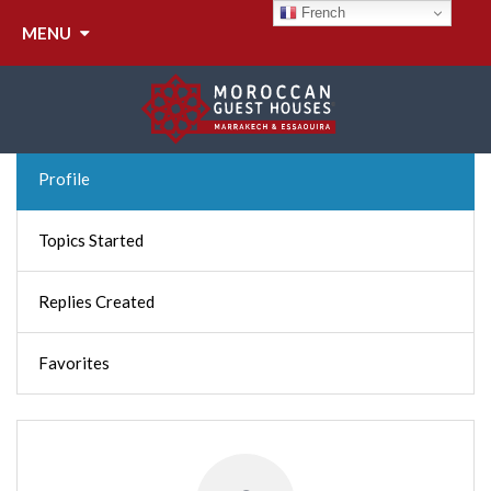
MON RIAD
French
MENU
MARRAKECH
Profile
Topics Started
Replies Created
Favorites