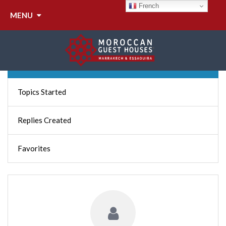
ISABELLE LAFARGUE
French
MENU
Profile
Topics Started
Replies Created
Favorites