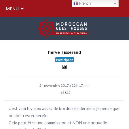
RÉPONDRE À :
French
MENU
HARCÈLEMENT DE LA
POLICE
herve Tisserand
Participant
24 novembre 2017 à 22 h 17 min
#5812
c est vrai Il y a eu assez de bordel ces derniers je pense que
on doit rester serein.
Cela peut être une commission et NON une nouvelle