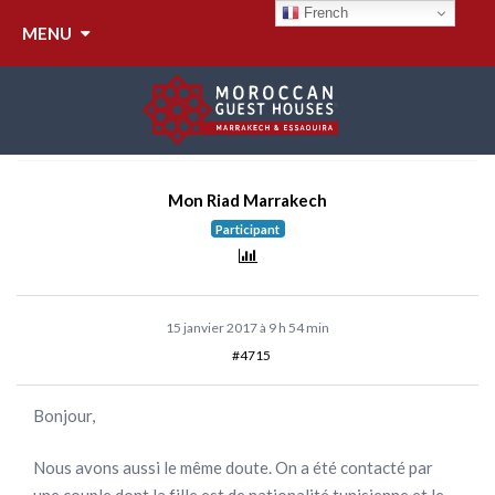
RÉPONDRE À : SÉJOUR
French
MENU
COUPLE MIXTE NON
MARIÉ
Mon Riad Marrakech
Participant
15 janvier 2017 à 9 h 54 min
#4715
Bonjour,
Nous avons aussi le même doute. On a été contacté par