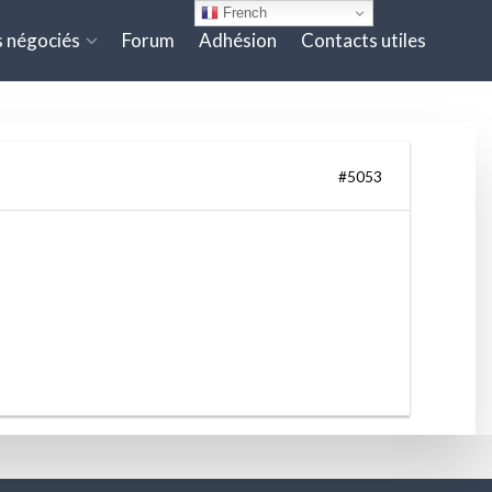
French
 négociés
Forum
Adhésion
Contacts utiles
#5053