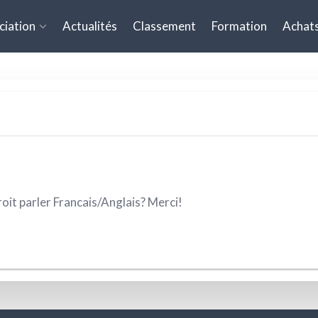
FEMME DE MÉNAGE
ciation
Actualités
Classement
Formation
Achats
oit parler Francais/Anglais? Merci!