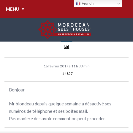
FACTOBOX
French
MENU
Anonyme
Inactif
16 février 2017 à 11 h 33 min
#4857
Bonjour
Mr blondeau depuis quelque semaine a désactivé ses
numéros de téléphone et ses boites mail.
Pas maniere de savoir comment on peut proceder.