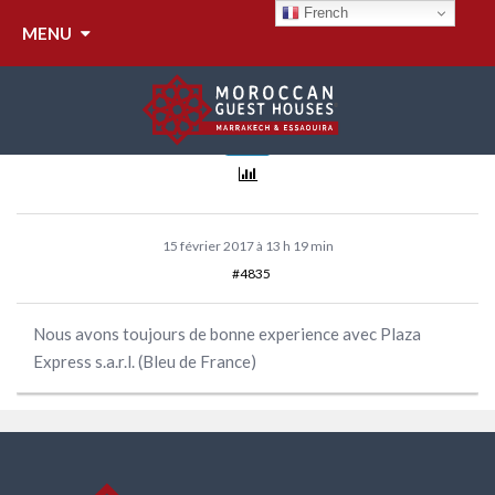
BLANCHISSERIE
French
MENU
Anonyme
Inactif
15 février 2017 à 13 h 19 min
#4835
Nous avons toujours de bonne experience avec Plaza
Express s.a.r.l. (Bleu de France)