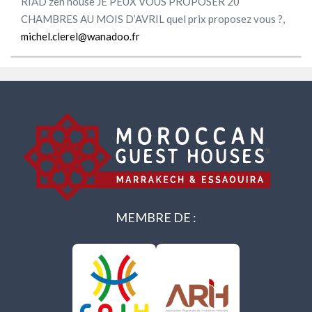
RIAD zen house JE PEUX VOUS PROPOSER 20
CHAMBRES AU MOIS D’AVRIL quel prix proposez vous ?,
michel.clerel@wanadoo.fr
MEMBRE DE :