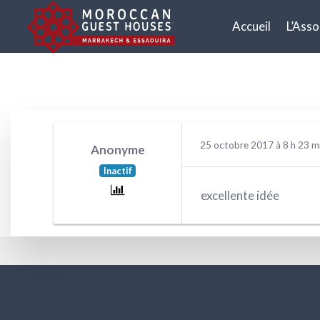
RÉPONDRE À : FACEB
Accueil
L’Asso
25 octobre 2017 à 8 h 23 m
Anonyme
Inactif
excellente idée