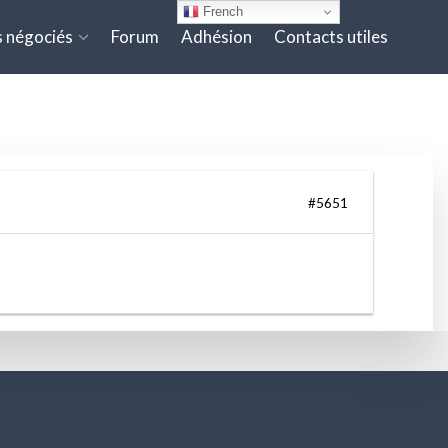
À LA RÉSERVATION EN
French
 négociés
Forum
Adhésion
Contacts utiles
#5651