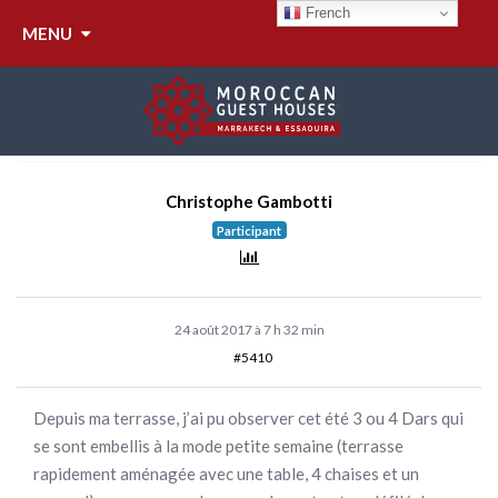
RÉPONDRE À : QUI
French
MENU
LOUE LE PLUS SUR
AIRBNB?
Christophe Gambotti
Participant
24 août 2017 à 7 h 32 min
#5410
Depuis ma terrasse, j’ai pu observer cet été 3 ou 4 Dars qui
se sont embellis à la mode petite semaine (terrasse
rapidement aménagée avec une table, 4 chaises et un