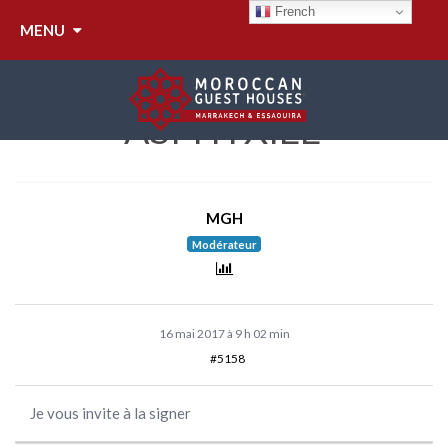
RÉPONDRE À :
French
MENU
SAUVONS LA MÉDINA
DE MARRAKECH
"ASPHYXIÉE"
MGH
Modérateur
16 mai 2017 à 9 h 02 min
#5158
Je vous invite à la signer