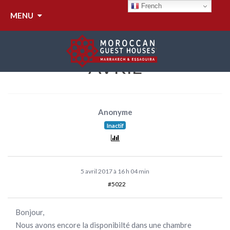
RÉPONDRE À :
French
MENU
DISPONIBILITÉS
SEMAINE DU 17 AU 23
AVRIL
Anonyme
Inactif
5 avril 2017 à 16 h 04 min
#5022
Bonjour,
Nous avons encore la disponibilté dans une chambre