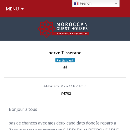
RÉPONDRE À :
French
MENU
GARDIEN DE NUIT/
SERVEUR RIAD DE LUXE
herve Tisserand
Participant
4 février 2017 à 11 h 23 min
#4782
Bonjour a tous
pas de chances avec mes deux candidats donc je repars a